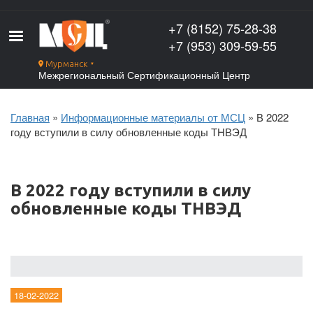
Перейти
к
+7 (8152) 75-28-38
основному
+7 (953) 309-59-55
содержанию
Мурманск
▼
Межрегиональный Сертификационный Центр
Главная
Информационные материалы от МСЦ
В 2022
Строка
году вступили в силу обновленные коды ТНВЭД
навигации
В 2022 году вступили в силу
обновленные коды ТНВЭД
18-02-2022