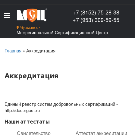
Перейти
к
+7 (8152) 75-28-38
основному
+7 (953) 309-59-55
содержанию
Мурманск
▼
Межрегиональный Сертификационный Центр
Главная
Аккредитация
Строка
навигации
Аккредитация
Единый реестр систем добровольных сертификаций -
http://doc.ngost.ru
Наши аттестаты
Свидетельство
Аттестат аккредитации