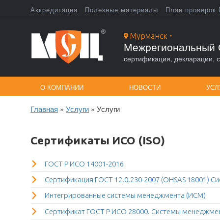
Перейти
Аккредитация
Полезные материалы
План проверок 
к
Top
основному
содержанию
Мурманск
▼
menu
Межрегиональный 
сертификация, декларации, с
О КОМПАНИИ
НОВОСТИ
УСЛ
Главная
Услуги
Услуги
Строка
навигации
Сертификаты ИСО (ISO)
ГОСТ Р ИСО 14001-2016
Сертификация ГОСТ 12.0.230-2007 (OHSAS 18001) С
Интегрированные системы менеджмента (ИСМ)
Сертификат ГОСТ Р ИСО 28000. Системы менеджмен