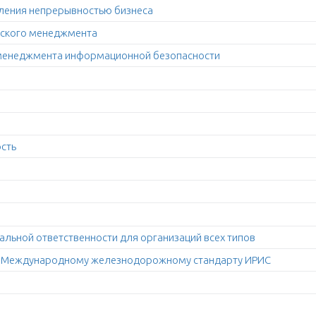
вления непрерывностью бизнеса
еского менеджмента
 менеджмента информационной безопасности
ость
альной ответственности для организаций всех типов
но Международному железнодорожному стандарту ИРИС