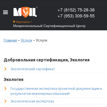
Перейти
к
+7 (8152) 75-28-38
основному
+7 (953) 309-59-55
содержанию
Мурманск
▼
Межрегиональный Сертификационный Центр
Главная
Услуги
Услуги
Строка
навигации
Добровольная сертификация, Экология
Экологический сертификат
Экология
Государственная экспертиза проектной документации и
результатов инженерных изысканий
Экологическая экспертиза