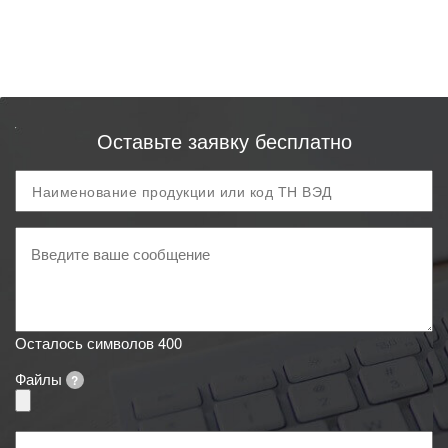
Оставьте заявку бесплатно
Продукция
и
код
Ваше
ТН
сообщение
ВЭД
Осталось символов
400
Файлы
?
Ваше