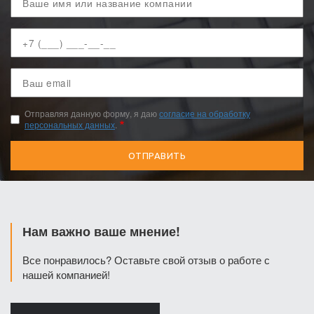
имя
Ваш
телефон
Ваш
email
Отправляя данную форму, я даю
согласие на обработку
персональных данных
.
Нам важно ваше мнение!
Все понравилось? Оставьте свой отзыв о работе с
нашей компанией!