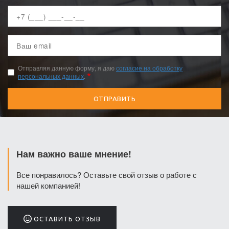
Ваш
телефон
Ваш
email
Отправляя данную форму, я даю
согласие на обработку
персональных данных
.
Нам важно ваше мнение!
Все понравилось? Оставьте свой отзыв о работе с
нашей компанией!
ОСТАВИТЬ ОТЗЫВ