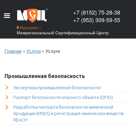
Перейти
к
+7 (8152) 75-28-38
основному
+7 (953) 309-59-55
содержанию
Мурманск
▼
Межрегиональный Сертификационный Центр
Главная
Услуги
Услуги
Строка
навигации
Промышленная безопасность
Экспертиза промышленной безопасности
Паспорт безопасности опасного объекта (ОПО)
Разработка паспорта безопасности химической
продукции (MSDS) и регистрация химических веществ
REACH