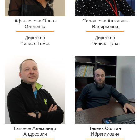
Директор
Директор
Афанасьева Ольга
Соловьева Антонина
филиала
Олеговна
МСЦ
Валерьевна
МСЦ
Филиал
Директор
Директор
Томск
Тула
Филиал Томск
Филиал Тула
Директор
МСЦ
Гапонов Александр
Текеев Солтан
МСЦ
Андреевич
Черкесск
Ибрагимович