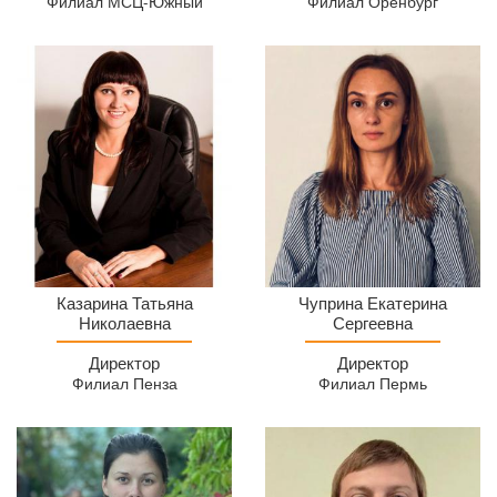
Филиал МСЦ-Южный
Филиал Оренбург
Директор
Чуприна
Казарина Татьяна
Чуприна Екатерина
МСЦ
Николаевна
Екатерина
Сергеевна
Филиал
Сергеевна
Директор
Директор
Пенза
(МСЦ
Филиал Пенза
Филиал Пермь
Пермь)