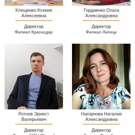
Директор
Директор
Клещенко Ксения
Гордиенко Ольга
МСЦ
Алексеевна
филиала
Александровна
Филиал
МСЦ
Директор
Директор
Краснодар
Липецк
Филиал Краснодар
Филиал Липецк
Ротнов
Директор
Ротнов Эрнест
Нагорнова Наталия
Эрнест
Валерьевич
МСЦ
Александровна
Валерьевич
Филиал
Директор
Директор
Оренбург