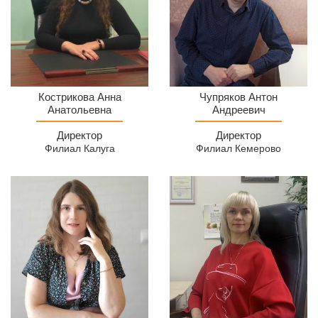
Директор
Чупряков
Кострикова Анна
Чупряков Антон
МСЦ
Анатольевна
Антон
Андреевич
Филиал
Андреевич
Директор
Директор
Калуга
МСЦ
Филиал Калуга
Филиал Кемерово
Кемерово