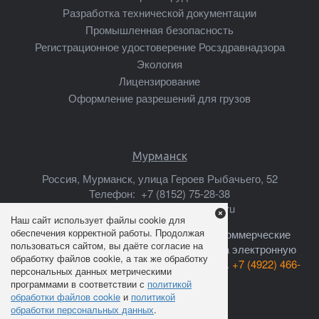
Разработка технической документации
Промышленная безопасность
Регистрационное удостоверение Росздравнадзора
Экология
Лицензирование
Оформление разрешений для грузов
Мурманск
Россия, Мурманск, улица Героев Рыбачьего, 52
Телефон:
+7 (8152) 75-28-38
Почта:
murmansk@mscsert.ru
Наш сайт использует файлы cookie для
обеспечения корректной работы. Продолжая
Ваши предложения о сотрудничестве, коммерческие
пользоваться сайтом, вы даёте согласие на
предложения, прайс-листы высылайте на электронную
обработку файлов cookie, а так же обработку
почту:
info@mscsert.ru
или звоните по тел.
+7 (4922) 466-
персональных данных метрическими
301
программами в соответствии с
политикой
обработки файлов cookie
и
политикой
обработки персональных данных
.