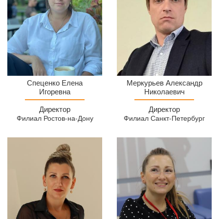
Директор
Директор
Спеценко Елена
Меркурьев Александр
филиала
Игоревна
МСЦ
Николаевич
МСЦ
Филиал
Директор
Директор
Ростов-
Санкт-
Филиал Ростов-на-Дону
Филиал Санкт-Петербург
на-
Петербург
Дону