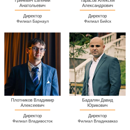
МСЦ
Анатольевич
Алексей
Александрович
Филиал
Александрович
Директор
Директор
Барнаул
(МСЦ
Филиал Барнаул
Филиал Бийск
Бийск)
Директор
Директор
Плотников Владимир
Бадалян Давид
филиала
Алексеевич
МСЦ
Юрикович
во
Филиал
Директор
Директор
Владивостоке
Владикавказ
Филиал Владивосток
Филиал Владикавказ