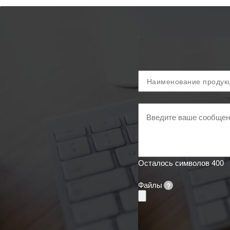
Продукция
и
код
ТН
Ваше
ВЭД
сообщение
Осталось символов
400
Файлы
?