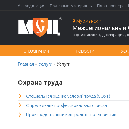
Перейти
Аккредитация
Полезные материалы
План проверок 
к
Top
основному
содержанию
Мурманск
▼
menu
Межрегиональный 
сертификация, декларации, с
О КОМПАНИИ
НОВОСТИ
УСЛ
Главная
Услуги
Услуги
Строка
навигации
Охрана труда
Специальная оценка условий труда (СОУТ)
Определение профессионального риска
Производственный контроль на предприятии