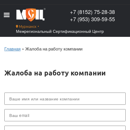
Перейти
к
+7 (8152) 75-28-38
основному
+7 (953) 309-59-55
содержанию
Мурманск
▼
Межрегиональный Сертификационный Центр
Главная
Жалоба на работу компании
Строка
навигации
Жалоба на работу компании
Ваше
имя
Ваш
email
Филиал